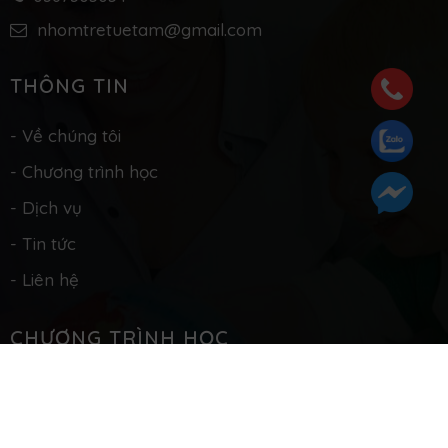
Khoảnh khắc đáng yêu của các con
25/01/2025
Mời Ba/Mẹ xem chúng con thực hiện ạ!
1
2
3
4
5
CHƯƠNG TRÌNH HỌC
Tiếng Anh