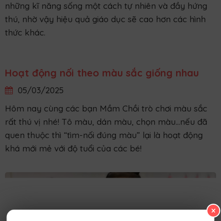
những kĩ năng sống một cách tự nhiên và đầy hứng
thú, nhờ vậy hiệu quả giáo dục sẽ cao hơn các hình
thức khác.
×
Hoạt động nối theo màu sắc giống nhau