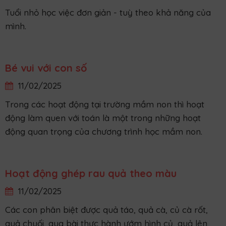
Tạo hình bông cải xanh từ màu nước
05/03/2025
Các bé tự tạo ra những bức tranh bông cải kết hợp
giữa màu sáp và màu nước thật đẹp mắt.