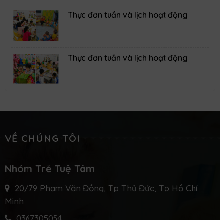
con tham gia rất đầy đủ và đều đặn
Thể chất vận động dính bóng
07/02/2025
Qua trò chơi các bé sẽ kết hợp khéo léo giữa đôi mắt,
đôi chân và bàn tay để dán được những quả bóng
vào băng dính.