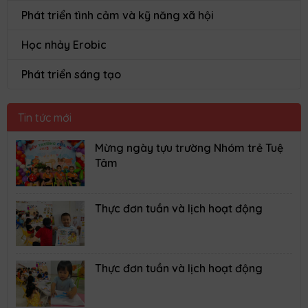
Hoạt động ghép rau quả theo màu
11/02/2025
Các con phân biệt được quả táo, quả cà, củ cà rốt,
quả chuối, qua bài thực hành ướm hình củ, quả lên
màu sắc tương ứng.
Bé khéo léo ném bóng vào rổ
11/02/2025
Để nâng cao sức khỏe về cả thể chất cũng như tinh
thần, các giờ học vận động thể chất luôn được chúng