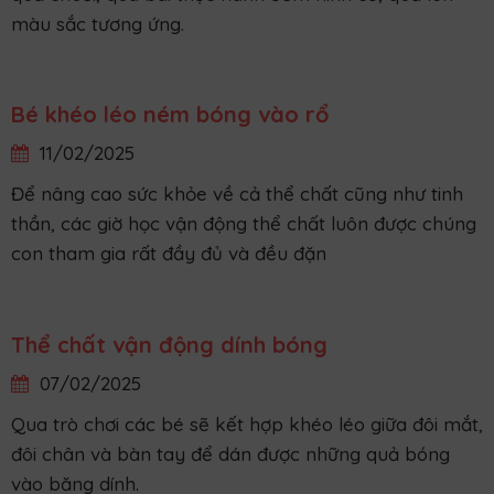
Kỹ năng lau miệng
11/02/2025
Tuổi nhỏ học việc đơn giản - tuỳ theo khả năng của
mình.