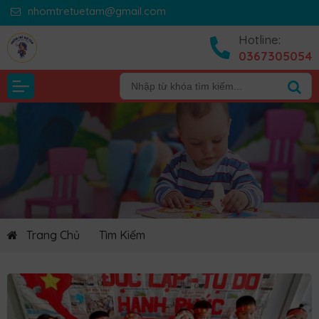
nhomtretuetam@gmail.com
Hotline:
0367305054
Trang Chủ
Tìm Kiếm