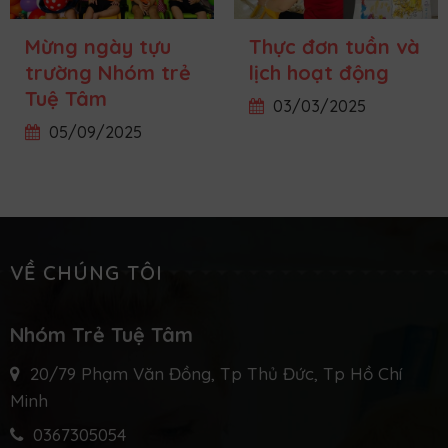
Mừng ngày tựu
Thực đơn tuần và
trường Nhóm trẻ
lịch hoạt động
Tuệ Tâm
03/03/2025
05/09/2025
VỀ CHÚNG TÔI
Nhóm Trẻ Tuệ Tâm
20/79 Phạm Văn Đồng, Tp Thủ Đức, Tp Hồ Chí
Minh
0367305054