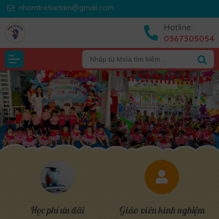
nhomtretuetam@gmail.com
Hotline:
0367305054
Học phí ưu đãi
Giáo viên kinh nghiệm