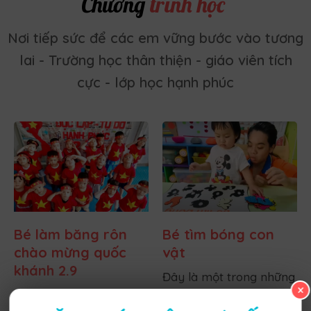
Chương
trình học
Nơi tiếp sức để các em vững bước vào tương
lai - Trường học thân thiện - giáo viên tích
cực - lớp học hạnh phúc
Bé làm băng rôn
Bé tìm bóng con
chào mừng quốc
vật
khánh 2.9
Đây là một trong những
×
Hướng tới kỷ niệm 80
bài học nằm danh sách