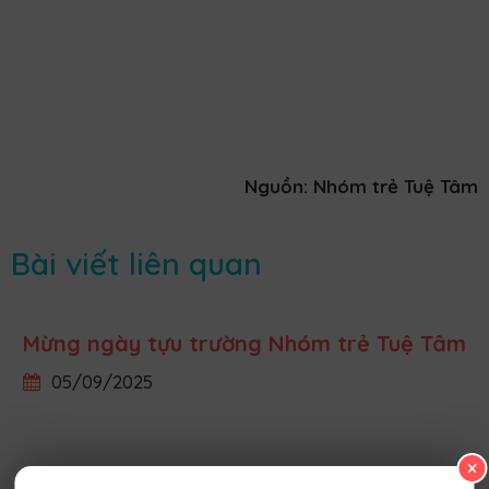
Nguồn: Nhóm trẻ Tuệ Tâm
Bài viết liên quan
Mừng ngày tựu trường Nhóm trẻ Tuệ Tâm
05/09/2025
×
Thực đơn tuần và lịch hoạt động