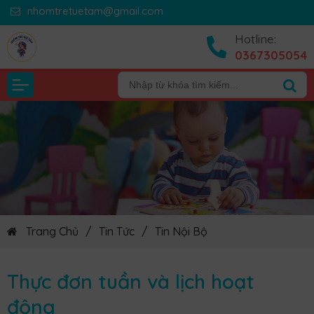
nhomtretuetam@gmail.com
Hotline:
0367305054
Trang Chủ
/
Tin Tức
/
Tin Nội Bộ
Thực đơn tuần và lịch hoạt
động