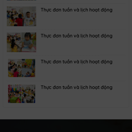
07/02/2025
Qua trò chơi các bé sẽ kết hợp khéo léo giữa đôi mắt,
đôi chân và bàn tay để dán được những quả bóng
vào băng dính.
Khoảnh khắc đáng yêu của các con
25/01/2025
Mời Ba/Mẹ xem chúng con thực hiện ạ!
1
2
3
4
5
CHƯƠNG TRÌNH HỌC