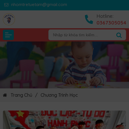
nhomtretuetam@gmail.com
Hotline:
0367305054
Trang Chủ
/
Chương Trình Học