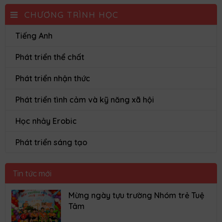
Bé khéo léo ném bóng vào rổ
11/02/2025
Để nâng cao sức khỏe về cả thể chất cũng như tinh
thần, các giờ học vận động thể chất luôn được chúng
con tham gia rất đầy đủ và đều đặn
Thể chất vận động dính bóng