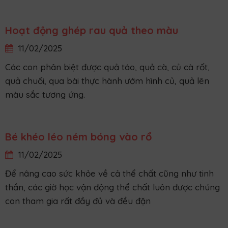
Tuổi nhỏ học việc đơn giản - tuỳ theo khả năng của
mình.
Bé vui với con số