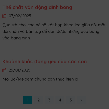
11/02/2025
Trong các hoạt động tại trường mầm non thì hoạt
động làm quen với toán là một trong những hoạt
động quan trọng của chương trình học mầm non.
Hoạt động ghép rau quả theo màu
11/02/2025
Các con phân biệt được quả táo, quả cà, củ cà rốt,
quả chuối, qua bài thực hành ướm hình củ, quả lên
màu sắc tương ứng.