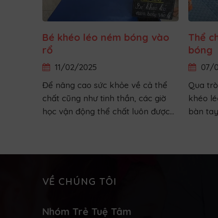
ước
Bé khéo léo ném bóng vào
Thể c
rổ
bóng
11/02/2025
07/0
ợc lĩnh
Để nâng cao sức khỏe về cả thể
Qua trò
 năng
chất cũng như tinh thần, các giờ
khéo lé
à đầy
học vận động thể chất luôn được
bàn ta
ả giáo
chúng con tham gia rất đầy đủ và
bóng và
hức khác.
đều đặn
VỀ CHÚNG TÔI
Nhóm Trẻ Tuệ Tâm