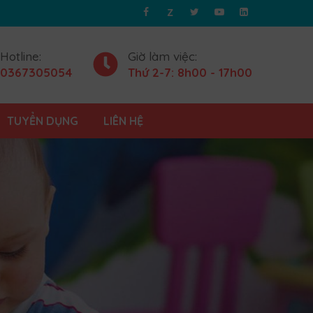
z
Hotline:
Giờ làm việc:
0367305054
Thứ 2-7: 8h00 - 17h00
TUYỂN DỤNG
LIÊN HỆ