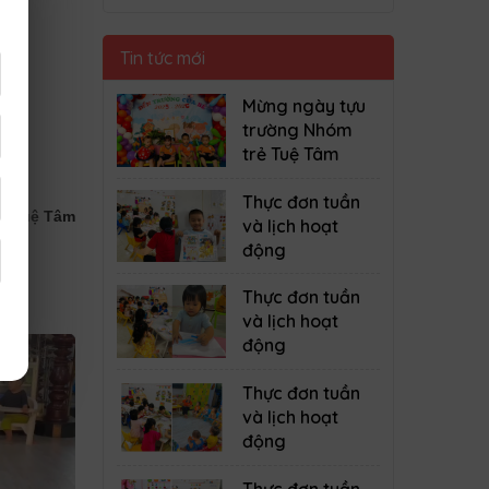
Tin tức mới
Mừng ngày tựu
trường Nhóm
trẻ Tuệ Tâm
Thực đơn tuần
ẻ Tuệ Tâm
và lịch hoạt
động
Thực đơn tuần
và lịch hoạt
động
Thực đơn tuần
và lịch hoạt
động
Thực đơn tuần