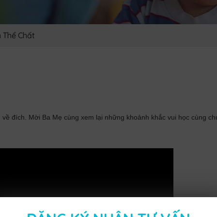
n Thể Chất
g về đích. Mời Ba Mẹ cùng xem lại những khoảnh khắc vui học cùng c