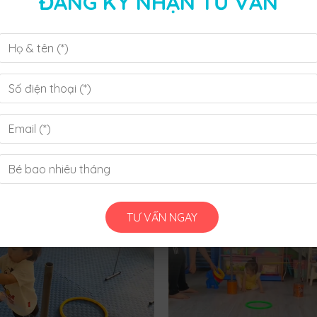
ĐĂNG KÝ NHẬN TƯ VẤN
Nguồn: Nhóm tr
TƯ VẤN NGAY