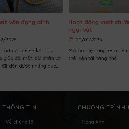
hất vận động dính
Hoạt động vượt chướ
ngại vật
2/2025
20/01/2025
 chơi các bé sẽ kết hợp
Mời ba mẹ cùng xem bé n
o giữa đôi mắt, đôi chân và
thể hiện tài năng nhé!
y để dán được những quả
o băng dính.
THÔNG TIN
CHƯƠNG TRÌNH 
- Về chúng tôi
- Tiếng Anh