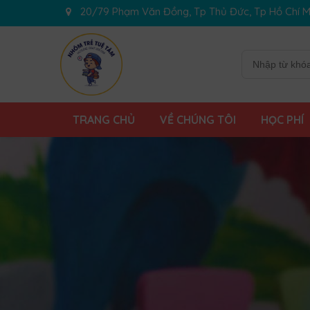
20/79 Phạm Văn Đồng, Tp Thủ Đức, Tp Hồ Chí M
TRANG CHỦ
VỀ CHÚNG TÔI
HỌC PHÍ